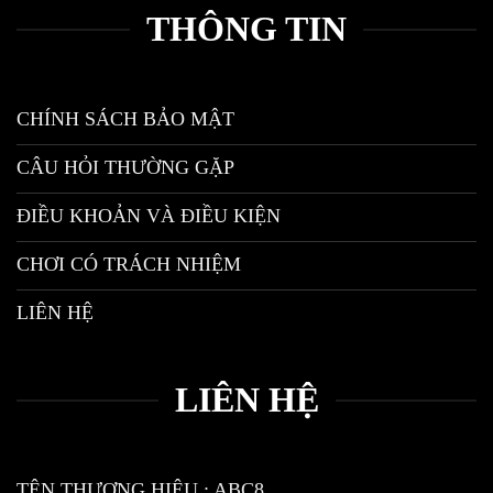
THÔNG TIN
CHÍNH SÁCH BẢO MẬT
CÂU HỎI THƯỜNG GẶP
ĐIỀU KHOẢN VÀ ĐIỀU KIỆN
CHƠI CÓ TRÁCH NHIỆM
LIÊN HỆ
LIÊN HỆ
TÊN THƯƠNG HIỆU : ABC8