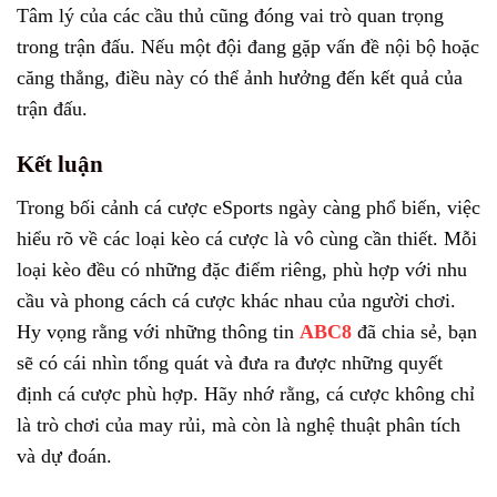
Tâm lý của các cầu thủ cũng đóng vai trò quan trọng
trong trận đấu. Nếu một đội đang gặp vấn đề nội bộ hoặc
căng thẳng, điều này có thể ảnh hưởng đến kết quả của
trận đấu.
Kết luận
Trong bối cảnh cá cược eSports ngày càng phổ biến, việc
hiểu rõ về các loại kèo cá cược là vô cùng cần thiết. Mỗi
loại kèo đều có những đặc điểm riêng, phù hợp với nhu
cầu và phong cách cá cược khác nhau của người chơi.
Hy vọng rằng với những thông tin
ABC8
đã chia sẻ, bạn
sẽ có cái nhìn tổng quát và đưa ra được những quyết
định cá cược phù hợp. Hãy nhớ rằng, cá cược không chỉ
là trò chơi của may rủi, mà còn là nghệ thuật phân tích
và dự đoán.