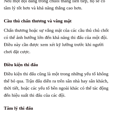
Nếu một đội đang trong chuỗi thắng liên tiếp, họ sẽ có
tâm lý tốt hơn và khả năng thắng cao hơn.
Cầu thủ chấn thương và vắng mặt
Chấn thương hoặc sự vắng mặt của các cầu thủ chủ chốt
có thể ảnh hưởng lớn đến khả năng thi đấu của một đội.
Điều này cần được xem xét kỹ lưỡng trước khi người
chơi đặt cược.
Điều kiện thi đấu
Điều kiện thi đấu cũng là một trong những yếu tố không
thể bỏ qua. Trận đấu diễn ra trên sân nhà hay sân khách,
thời tiết, hoặc các yếu tố bên ngoài khác có thể tác động
đến hiệu suất thi đấu của các đội.
Tâm lý thi đấu