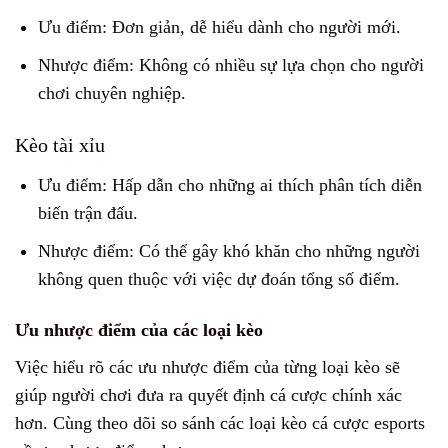
Ưu điểm: Đơn giản, dễ hiểu dành cho người mới.
Nhược điểm: Không có nhiều sự lựa chọn cho người
chơi chuyên nghiệp.
Kèo tài xỉu
Ưu điểm: Hấp dẫn cho những ai thích phân tích diễn
biến trận đấu.
Nhược điểm: Có thể gây khó khăn cho những người
không quen thuộc với việc dự đoán tổng số điểm.
Ưu nhược điểm của các loại kèo
Việc hiểu rõ các ưu nhược điểm của từng loại kèo sẽ
giúp người chơi đưa ra quyết định cá cược chính xác
hơn. Cùng theo dõi so sánh các loại kèo cá cược esports