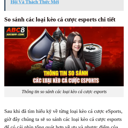
Hội Và Thách Thức Mới
So sánh các loại kèo cá cược esports chi tiết
Thông tin so sánh các loại kèo cá cược esports
Sau khi đã tìm hiểu kỹ về từng loại kèo cá cược eSports,
giờ đây chúng ta sẽ so sánh các loại kèo cá cược esports
để có cái nhìn tổng quát hơn về ưu và nhược điểm của