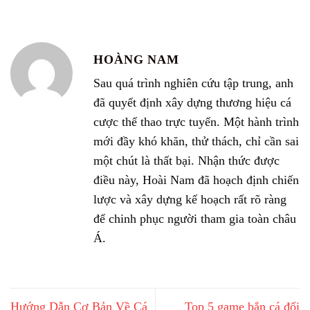
HOÀNG NAM
Sau quá trình nghiên cứu tập trung, anh
đã quyết định xây dựng thương hiệu cá
cược thể thao trực tuyến. Một hành trình
mới đầy khó khăn, thử thách, chỉ cần sai
một chút là thất bại. Nhận thức được
điều này, Hoài Nam đã hoạch định chiến
lược và xây dựng kế hoạch rất rõ ràng
để chinh phục người tham gia toàn châu
Á.
Hướng Dẫn Cơ Bản Về Cá
Top 5 game bắn cá đổi