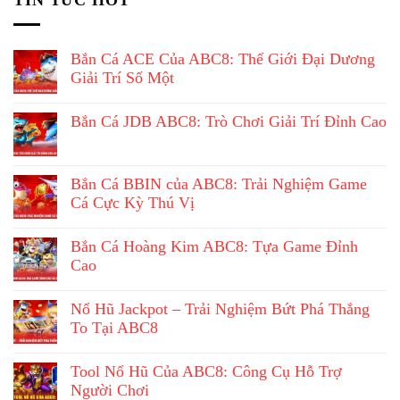
TIN TỨC HOT
Bắn Cá ACE Của ABC8: Thế Giới Đại Dương
Giải Trí Số Một
Bắn Cá JDB ABC8: Trò Chơi Giải Trí Đỉnh Cao
Bắn Cá BBIN của ABC8: Trải Nghiệm Game
Cá Cực Kỳ Thú Vị
Bắn Cá Hoàng Kim ABC8: Tựa Game Đỉnh
Cao
Nổ Hũ Jackpot – Trải Nghiệm Bứt Phá Thắng
To Tại ABC8
Tool Nổ Hũ Của ABC8: Công Cụ Hỗ Trợ
Người Chơi