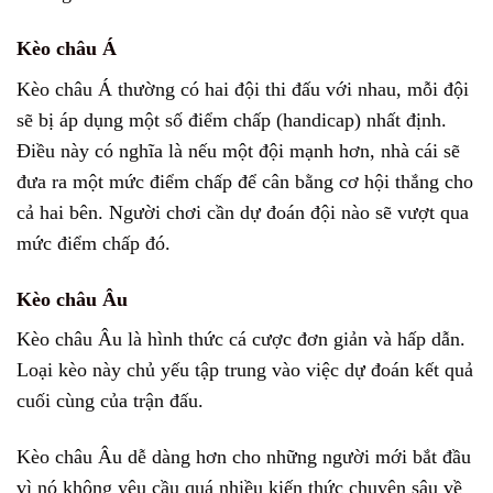
Kèo châu Á
Kèo châu Á thường có hai đội thi đấu với nhau, mỗi đội
sẽ bị áp dụng một số điểm chấp (handicap) nhất định.
Điều này có nghĩa là nếu một đội mạnh hơn, nhà cái sẽ
đưa ra một mức điểm chấp để cân bằng cơ hội thắng cho
cả hai bên. Người chơi cần dự đoán đội nào sẽ vượt qua
mức điểm chấp đó.
Kèo châu Âu
Kèo châu Âu là hình thức cá cược đơn giản và hấp dẫn.
Loại kèo này chủ yếu tập trung vào việc dự đoán kết quả
cuối cùng của trận đấu.
Kèo châu Âu dễ dàng hơn cho những người mới bắt đầu
vì nó không yêu cầu quá nhiều kiến thức chuyên sâu về