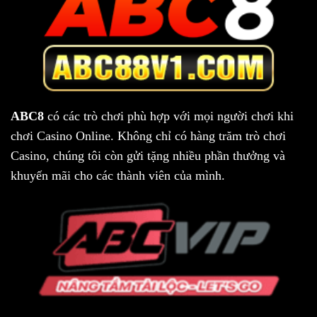
ABC8
có các trò chơi phù hợp với mọi người chơi khi
chơi Casino Online. Không chỉ có hàng trăm trò chơi
Casino, chúng tôi còn gửi tặng nhiều phần thưởng và
khuyến mãi cho các thành viên của mình.