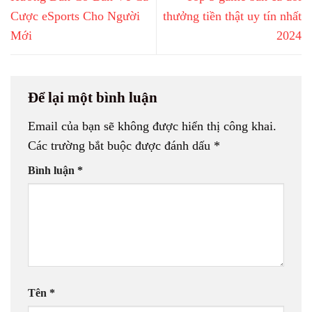
Cược eSports Cho Người
thưởng tiền thật uy tín nhất
Mới
2024
Để lại một bình luận
Email của bạn sẽ không được hiển thị công khai.
Các trường bắt buộc được đánh dấu
*
Bình luận
*
Tên
*