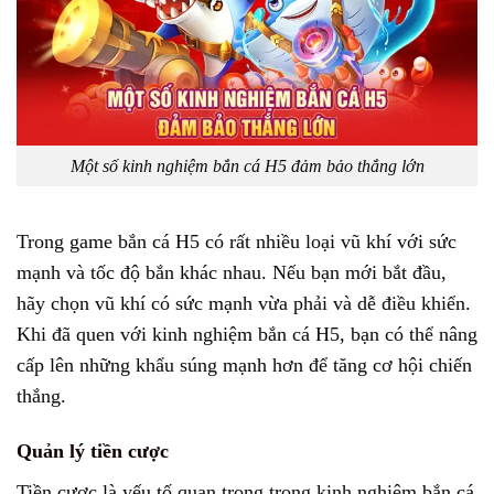
Một số kinh nghiệm bắn cá H5 đảm bảo thắng lớn
Trong game bắn cá H5 có rất nhiều loại vũ khí với sức
mạnh và tốc độ bắn khác nhau. Nếu bạn mới bắt đầu,
hãy chọn vũ khí có sức mạnh vừa phải và dễ điều khiển.
Khi đã quen với kinh nghiệm bắn cá H5, bạn có thể nâng
cấp lên những khẩu súng mạnh hơn để tăng cơ hội chiến
thắng.
Quản lý tiền cược
Tiền cược là yếu tố quan trọng trong kinh nghiệm bắn cá