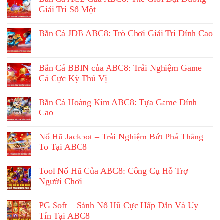
Giải Trí Số Một
Bắn Cá JDB ABC8: Trò Chơi Giải Trí Đỉnh Cao
Bắn Cá BBIN của ABC8: Trải Nghiệm Game
Cá Cực Kỳ Thú Vị
Bắn Cá Hoàng Kim ABC8: Tựa Game Đỉnh
Cao
Nổ Hũ Jackpot – Trải Nghiệm Bứt Phá Thắng
To Tại ABC8
Tool Nổ Hũ Của ABC8: Công Cụ Hỗ Trợ
Người Chơi
PG Soft – Sảnh Nổ Hũ Cực Hấp Dẫn Và Uy
Tín Tại ABC8