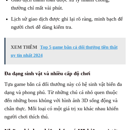
thường chỉ mất vài phút.
Lịch sử giao dịch được ghi lại rõ ràng, minh bạch để
người chơi dễ dàng kiểm tra.
XEM THÊM
Top 5 game bắn cá đổi thưởng tiền thật
uy tín nhất 2024
Đa dạng sinh vật và nhiều cấp độ chơi
Tựa game bắn cá đổi thưởng này có hệ sinh vật biển đa
dạng và phong phú. Từ những chú cá nhỏ quen thuộc
đến những boss khủng với hình ảnh 3D sống động và
chân thực. Mỗi loại có một giá trị xu khác nhau khiến
người chơi thích thú.