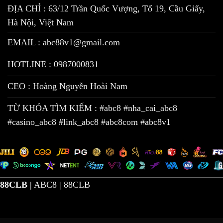
ĐỊA CHỈ : 63/12 Trần Quốc Vượng, Tổ 19, Cầu Giấy,
Hà Nội, Việt Nam
EMAIL :
abc88v1@gmail.com
HOTLINE : 0987000831
CEO : Hoàng Nguyễn Hoài Nam
TỪ KHÓA TÌM KIẾM : #abc8 #nha_cai_abc8
#casino_abc8 #link_abc8 #abc8com #abc8v1
88CLB
|
ABC8
|
88CLB