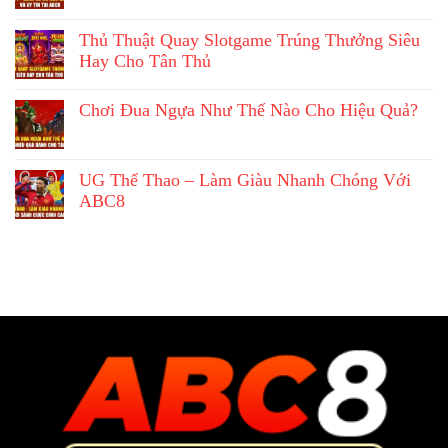
Thủ Thuật Quay Slotgame Trúng Thưởng Siêu
Hay Cho Tân Thủ
Chơi Đua Ngựa Như Thế Nào Cho Hiệu Quả?
UG Thể Thao – Làm Giàu Nhanh Chóng Với
ABC8