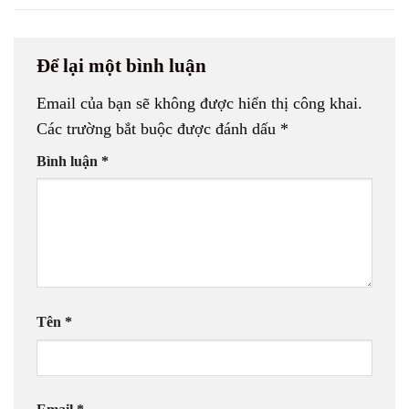
Để lại một bình luận
Email của bạn sẽ không được hiển thị công khai.
Các trường bắt buộc được đánh dấu
*
Bình luận
*
Tên
*