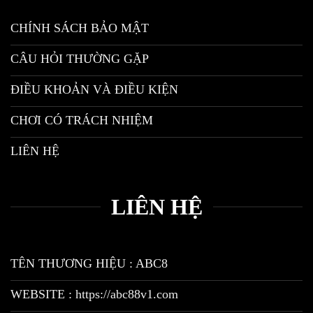
CHÍNH SÁCH BẢO MẬT
CÂU HỎI THƯỜNG GẶP
ĐIỀU KHOẢN VÀ ĐIỀU KIỆN
CHƠI CÓ TRÁCH NHIỆM
LIÊN HỆ
LIÊN HỆ
TÊN THƯƠNG HIỆU : ABC8
WEBSITE : https://abc88v1.com