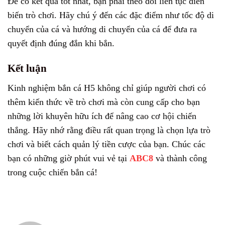
Để có kết quả tốt nhất, bạn phải theo dõi liên tục diễn
biến trò chơi. Hãy chú ý đến các đặc điểm như tốc độ di
chuyển của cá và hướng di chuyển của cá để đưa ra
quyết định đúng đắn khi bắn.
Kết luận
Kinh nghiệm bắn cá H5 không chỉ giúp người chơi có
thêm kiến ​​thức về trò chơi mà còn cung cấp cho bạn
những lời khuyên hữu ích để nâng cao cơ hội chiến
thắng. Hãy nhớ rằng điều rất quan trọng là chọn lựa trò
chơi và biết cách quản lý tiền cược của bạn. Chúc các
bạn có những giờ phút vui vẻ tại
ABC8
và thành công
trong cuộc chiến bắn cá!