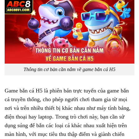
Thông tin cơ bản cần nắm về game bắn cá H5
Game bắn cá H5 là phiên bản trực tuyến của game bắn
cá truyền thống, cho phép người chơi tham gia từ mọi
nơi và trên nhiều thiết bị khác nhau như máy tính bảng,
điện thoại hay laptop. Trong trò chơi này, bạn cần sử
dụng súng để bắn các loại cá khác nhau xuất hiện trên
màn hình, với mục tiêu thu thập điểm và giành chiến