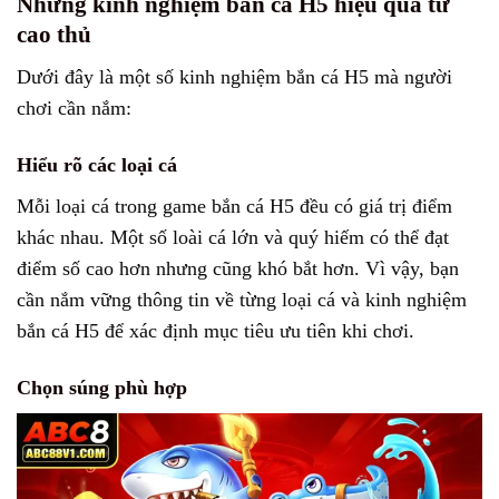
Những kinh nghiệm bắn cá H5 hiệu quả từ
cao thủ
Dưới đây là một số kinh nghiệm bắn cá H5 mà người
chơi cần nắm:
Hiểu rõ các loại cá
Mỗi loại cá trong game bắn cá H5 đều có giá trị điểm
khác nhau. Một số loài cá lớn và quý hiếm có thể đạt
điểm số cao hơn nhưng cũng khó bắt hơn. Vì vậy, bạn
cần nắm vững thông tin về từng loại cá và kinh nghiệm
bắn cá H5 để xác định mục tiêu ưu tiên khi chơi.
Chọn súng phù hợp